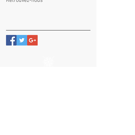
Retrouvez-nous
61 Rue Marie Therese Lung Fu - Didier
97200 Fort de France - MARTINIQUE F.W.I
T.:
+596 (0)596 10 82 62
/ E.
:
contact@apollinemartinique.com
Questionnaire de satisfaction
© 2020 — Apolline Martinique