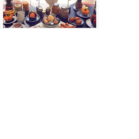
RÉVEIL TROPICAL
L'élégance créole d’un hôtel particulier
offrant une vue panoramique sur la baie
de Fort-de-France.
Ouvert tous les jours de 8h00 a 10h00.
Le petit déjeuner les délices d’Apolline
offre un savoureux mélange de cuisine
créole et de produits internationaux,
chocolat chaud épicé, eau de coco
fraîchement coupé, fruits tropicaux de
saison, confiture maison, produits locaux
et issus du commerce équitable.
DECOUVRIR