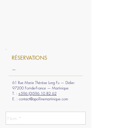
RÉSERVATIONS
—
61 Rue Marie Thérèse Lung Fu — Didier
97200 Fort-de-France — Martinique
T. :
+596 (0)596 10 82 62
E. :
contact@apollinemartinique.com