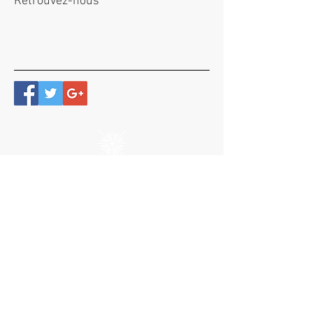
Retrouvez-nous
61 Rue Marie Therese Lung Fu - Didier
97200 Fort de France - MARTINIQUE F.W.I
T.:
+596 (0)596 10 82 62
/ E.
:
contact@apollinemartinique.com
Questionnaire de satisfaction
© 2020 — Apolline Martinique