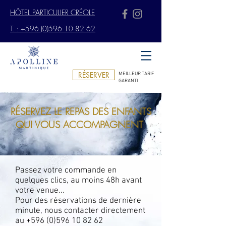
HÔTEL PARTICULIER CRÉOLE
T. : +596 (0)596 10 82 62
RÉSERVER
MEILLEUR TARIF
GARANTI
RÉSERVEZ LE REPAS DES ENFANTS
QUI VOUS ACCOMPAGNENT
Passez votre commande en
quelques clics, au moins 48h avant
votre venue...
Pour des réservations de dernière
minute, nous contacter directement
au
+596 (0)596 10 82 62