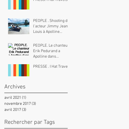
PEOPLE . Shooting de
l'acteur Jimmy Jean
Louis à Apolline
Martinique pour
Créola magazine
PEOPLE. Le chanteur
Erik Pedurand a
Apolline dans
l'émission Bel Pasaj
PRESSE . I Hat Travels
Archives
avril 2021
(1)
1 post
novembre 2017
(3)
3 posts
avril 2017
(3)
3 posts
Rechercher par Tags