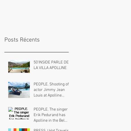
Posts Récents
50'INSIDE PARLE DE
LA VILLA APOLLINE
PEOPLE. Shooting of
actor Jimmy Jean
Louis at Apolline
Martinique for Créola
magazine
PEOPLE. The singer
Erik Pedurand has
Apolline in the Bel
Pasaj program
PRESS. I Hat Travels